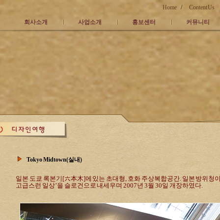
Home
/
Content Us
회사소개
사업소개
홍보센터
커뮤니티
Tokyo Midtown(실내)
일본 도쿄 록본기[六本木]에 있는 초대형, 호화 주상복합공간. 일본 방위청
고급스런 일상’을 슬로건으로 내세우며 2007년 3월 30일 개장하였다.