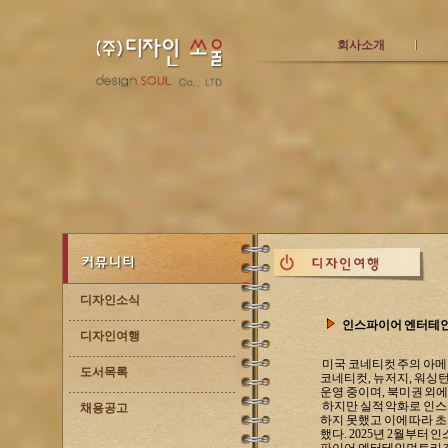
회사소개
디자인소식
인스파이어 엔터테
디자인여행
미국 코네티컷 주의 아메리칸
도서목록
코네티컷, 뉴저지, 워싱턴
운영 중이며, 북미권 외
하지만 실적 악화로 인스
채용공고
하지 못했고 이에 따라 초
했다. 2025년 2월부터