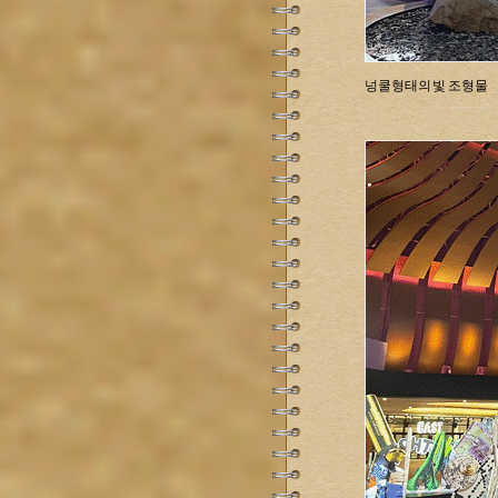
넝쿨형태의 빛 조형물